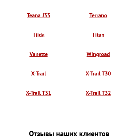
Teana J33
Terrano
Tiida
Titan
Vanette
Wingroad
X-Trail
X-Trail T30
X-Trail T31
X-Trail T32
Отзывы наших клиентов