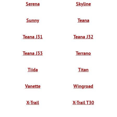
Serena
Skyline
Sunny
Teana
Teana J31
Teana J32
Teana J33
Terrano
Tiida
Titan
Vanette
Wingroad
X-Trail
X-Trail T30