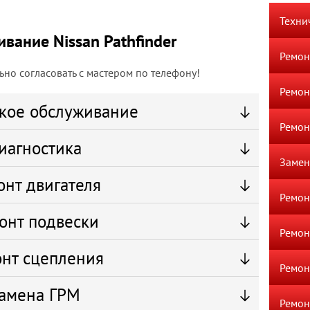
Техни
вание Nissan Pathfinder
Ремон
но согласовать с мастером по телефону!
Ремон
кое обслуживание
Ремон
иагностика
Замен
онт двигателя
Ремон
онт подвески
Ремон
нт сцепления
Ремон
амена ГРМ
Ремон