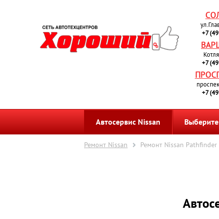
СО
ул.Гла
+7 (4
ВАР
Котля
+7 (4
ПРОС
проспек
+7 (4
Автосервис Nissan
Выберите
Ремонт Nissan
Ремонт Nissan Pathfinder
Автосе