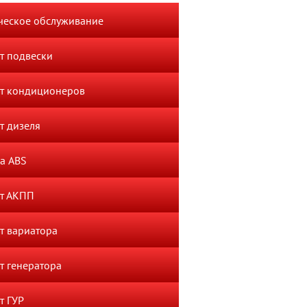
ческое обслуживание
т подвески
т кондиционеров
т дизеля
а ABS
т АКПП
т вариатора
т генератора
т ГУР