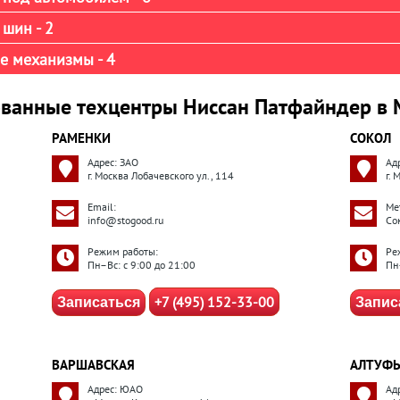
шин - 2
е механизмы - 4
ванные техцентры Ниссан Патфайндер в 
РАМЕНКИ
СОКОЛ
Адрес: ЗАО
Ад
г. Москва Лобачевского ул., 114
г. 
Email:
Ме
info@stogood.ru
Со
Режим работы:
Ре
Пн–Вс: с 9:00 до 21:00
Пн
+7 (495) 152-33-00
Записаться
Запис
ВАРШАВСКАЯ
АЛТУФЬ
Адрес: ЮАО
Ад