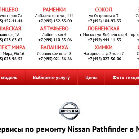
ЛНЦЕВО
РАМЕНКИ
СОКОЛ
вмосстроя 7а
Лобачевского ул., 114
ул.Острякова д.3
С
95) 152-11-44
+7 (495) 152-33-00
+7 (495) 104-93-33
+
ШАВСКАЯ
АЛТУФЬЕВО
ЛОБНЕНСКАЯ
ковская, 1А
Лобненская 4
г. Москва, ул. Лобненская, 4
пр-к
95) 023-63-62
+7 (499) 110-53-06
+7 (499) 444-11-53
+
ПЕКТ МИРА
БАЛАШИХА
ХИМКИ
т Мира, 96с16
Леоновское ш. вл. 8
Нагорное ш. д.2 корп.7
С
95) 023-96-52
+7 (495) 021-56-66
+7 (495) 023-56-06
+
 модель
Выберите услугу
Цены
Фото техце
рвисы по ремонту Nissan Pathfinder в