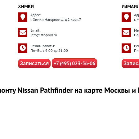
ХИМКИ
ИЗМАЙ
Адрес:
Ад
г. Химки Нагорное ш. д.2 корп.7
г.
Email:
Ме
info@stogood.ru
Пе
Режим работы:
Ре
Пн–Вс: с 9:00 до 21:00
Пн
+7 (495) 023-56-06
Записаться
Запис
онту Nissan Pathfinder на карте Москвы и