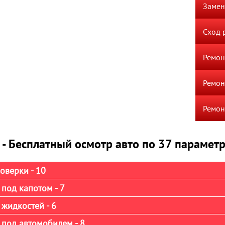
Замен
Сход 
Ремон
Ремон
Ремон
 - Бесплатный осмотр авто по 37 парамет
оверки - 10
под капотом - 7
жидкостей - 6
 под автомобилем - 8