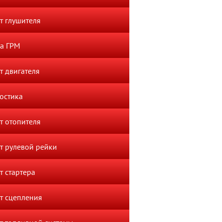
т глушителя
а ГРМ
т двигателя
остика
т отопителя
т рулевой рейки
т стартера
т сцепления