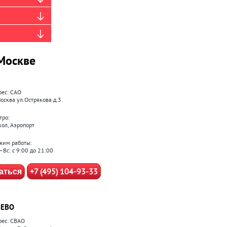
Москве
рес: САО
Москва ул.Острякова д.3
тро:
кол, Аэропорт
жим работы:
–Вс: с 9:00 до 21:00
+7 (495) 104-93-33
аться
ЕВО
рес: СВАО