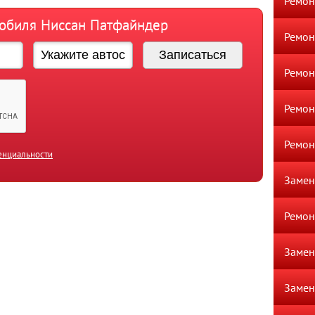
Ремон
мобиля Ниссан Патфайндер
Ремон
Ремон
Ремон
Ремон
енциальности
Замен
Ремо
Замен
Замен