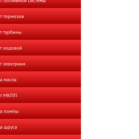
т топливной системы
т тормозов
т турбины
т ходовой
т электрики
а масла
нт МКПП
а помпы
а шруса