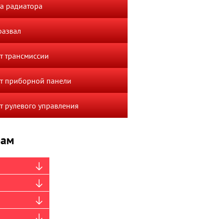
а радиатора
развал
т трансмиссии
т приборной панели
т рулевого управления
рам