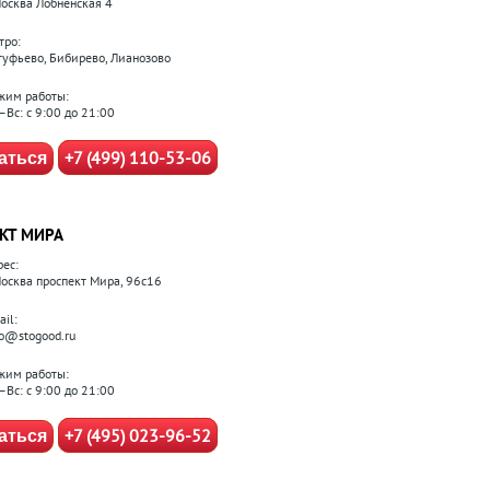
 Москва Лобненская 4
тро:
туфьево, Бибирево, Лианозово
жим работы:
–Вс: с 9:00 до 21:00
+7 (499) 110-53-06
аться
КТ МИРА
рес:
 Москва проспект Мира, 96с16
il:
fo@stogood.ru
жим работы:
–Вс: с 9:00 до 21:00
+7 (495) 023-96-52
аться