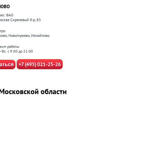
ЛОВО
рес: ВАО
 Москва Сиреневый б-р, 83
тро:
рово, Новогиреево, Измайлово
жим работы:
–Вс: с 9:00 до 21:00
+7 (495) 021-25-26
аться
 Московской области