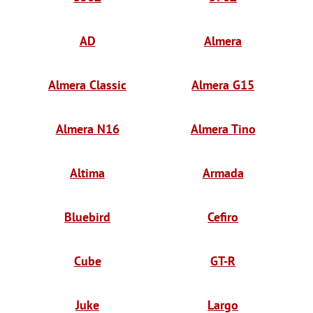
AD
Almera
Almera Classic
Almera G15
Almera N16
Almera Tino
Altima
Armada
Bluebird
Cefiro
Cube
GT-R
Juke
Largo