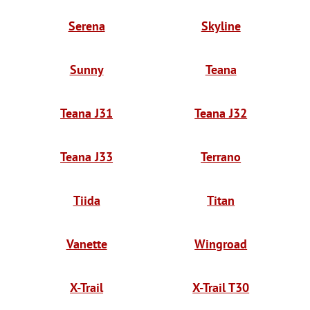
Serena
Skyline
Sunny
Teana
Teana J31
Teana J32
Teana J33
Terrano
Tiida
Titan
Vanette
Wingroad
X-Trail
X-Trail T30