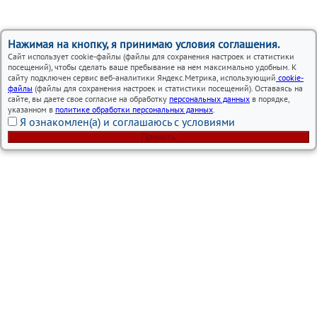
Нажимая на кнопку, я принимаю условия соглашения.
Сайт использует cookie-файлы (файлы для сохранения настроек и статистики
посещений), чтобы сделать ваше пребывание на нем максимально удобным. К
сайту подключен сервис веб-аналитики Яндекс.Метрика, использующий
cookie-
файлы
(файлы для сохранения настроек и статистики посещений). Оставаясь на
сайте, вы даете свое согласие на обработку
персональных данных
в порядке,
указанном в
политике обработки персональных данных
.
Я ознакомлен(а) и соглашаюсь с условиями
Принять
Вся представленная на сайте информация, носит
информационный характер и ни при каких условиях не
является публичной офертой.
Автосервисы Nissan в Москве – ремонт и обслуживание
автомобилей
Политика использования cookies
Согласие на обработку персональных данных
Политика обработки персональных данных