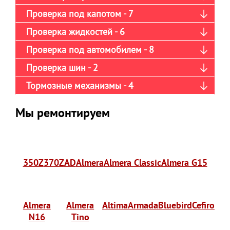
Проверка под капотом - 7
Проверка жидкостей - 6
Проверка под автомобилем - 8
Проверка шин - 2
Тормозные механизмы - 4
Мы ремонтируем
350Z
370Z
AD
Almera
Almera Classic
Almera G15
Almera
Almera
Altima
Armada
Bluebird
Cefiro
N16
Tino