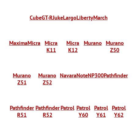
Cube
GT-R
Juke
Largo
Liberty
March
Maxima
Micra
Micra
Micra
Murano
Murano
K11
K12
Z50
Murano
Murano
Navara
Note
NP300
Pathfinder
Z51
Z52
Pathfinder
Pathfinder
Patrol
Patrol
Patrol
Patrol
R51
R52
Y60
Y61
Y62