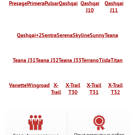
Presage
Primera
Pulsar
Qashqai
Qashqai
Qashqai
J10
J11
Qashqai+2
Sentra
Serena
Skyline
Sunny
Teana
Teana J31
Teana J32
Teana J33
Terrano
Tiida
Titan
Vanette
Wingroad
X-
X-Trail
X-Trail
X-Trail
Trail
T30
T31
T32
Опыт ремонтных работ