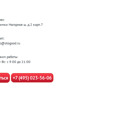
рес:
Химки Нагорное ш. д.2 корп.7
il:
fo@stogood.ru
жим работы:
–Вс: с 9:00 до 21:00
ться
+7 (495) 023-56-06