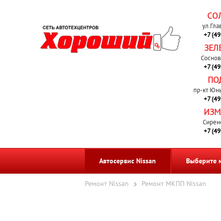
СО
ул.Гла
+7 (4
ЗЕЛ
Соснов
+7 (4
ПО
пр-кт Юн
+7 (4
ИЗМ
Сирен
+7 (4
Автосервис Nissan
Выберите 
Ремонт Nissan
Ремонт МКПП Nissan