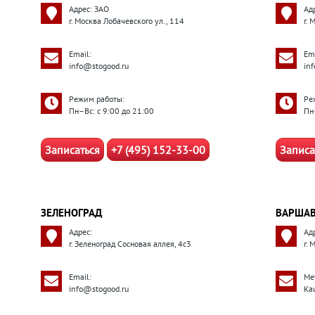
Адрес: ЗАО
Ад
г. Москва Лобачевского ул., 114
г.
Email:
Ema
info@stogood.ru
in
Режим работы:
Ре
Пн–Вс: с 9:00 до 21:00
Пн
Записаться
+7 (495) 152-33-00
Записа
ЗЕЛЕНОГРАД
ВАРШАВ
Адрес:
Ад
г. Зеленоград Сосновая аллея, 4с3
г. 
Email:
Ме
info@stogood.ru
Ка