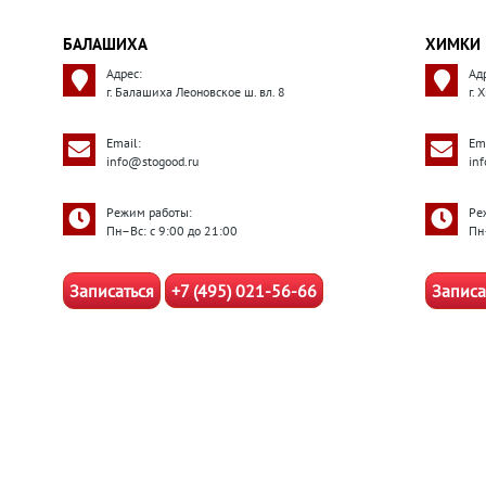
БАЛАШИХА
ХИМКИ
Адрес:
Ад
г. Балашиха Леоновское ш. вл. 8
г. 
Email:
Ema
info@stogood.ru
in
Режим работы:
Ре
Пн–Вс: с 9:00 до 21:00
Пн
Записаться
+7 (495) 021-56-66
Записа