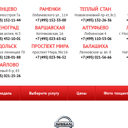
ЛНЦЕВО
РАМЕНКИ
ТЕПЛЫЙ СТАН
вмосстроя 7а
Лобачевского ул., 114
Новоясеневкий пр-кт, 8с1
95) 152-11-44
+7 (495) 152-33-00
+7 (495) 132-26-36
+
ЕНОГРАД
ВАРШАВСКАЯ
АЛТУФЬЕВО
ая аллея, 4с3
Котляковская, 1А
Лобненская 4
г. Мо
95) 432-10-01
+7 (495) 023-63-62
+7 (499) 110-53-06
+
ДОЛЬСК
ПРОСПЕКТ МИРА
БАЛАШИХА
ых ленинцев 70
проспект Мира, 96с16
Леоновское ш. вл. 8
Наг
95) 128-01-88
+7 (495) 023-96-52
+7 (495) 021-56-66
+
АЙЛОВО
евый б-р, 83
95) 021-25-26
модель
Выберите услугу
Цены
Фото техцен