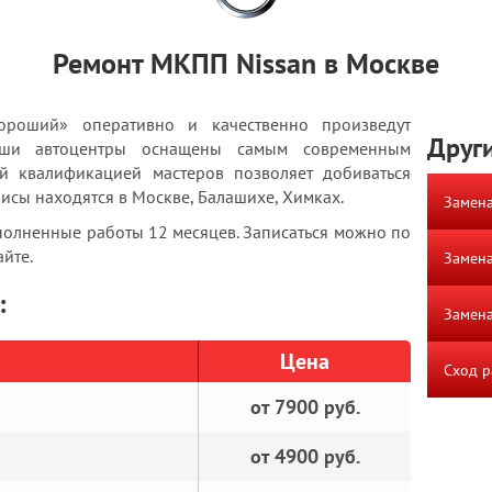
Ремонт МКПП Nissan в Москве
Хороший» оперативно и качественно произведут
Други
аши автоцентры оснащены самым современным
й квалификацией мастеров позволяет добиваться
висы находятся в Москве, Балашихе, Химках.
Замена
полненные работы 12 месяцев. Записаться можно по
айте.
Замена
:
Замена
Цена
Сход р
от 7900 руб.
от 4900 руб.