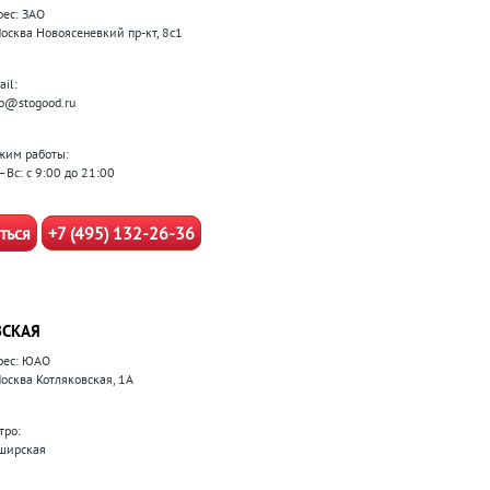
рес: ЗАО
 Москва Новоясеневкий пр-кт, 8с1
il:
fo@stogood.ru
жим работы:
–Вс: с 9:00 до 21:00
ться
+7 (495) 132-26-36
СКАЯ
рес: ЮАО
Москва Котляковская, 1А
тро:
ширская