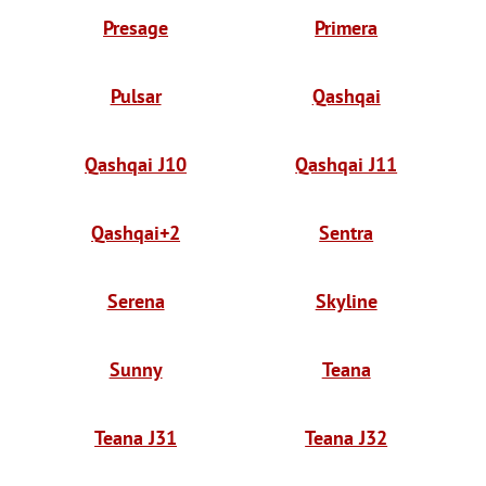
Presage
Primera
Pulsar
Qashqai
Qashqai J10
Qashqai J11
Qashqai+2
Sentra
Serena
Skyline
Sunny
Teana
Teana J31
Teana J32