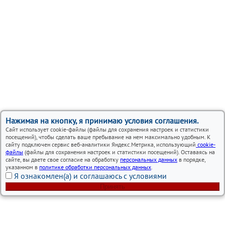
Нажимая на кнопку, я принимаю условия соглашения.
Сайт использует cookie-файлы (файлы для сохранения настроек и статистики
посещений), чтобы сделать ваше пребывание на нем максимально удобным. К
сайту подключен сервис веб-аналитики Яндекс.Метрика, использующий
cookie-
файлы
(файлы для сохранения настроек и статистики посещений). Оставаясь на
сайте, вы даете свое согласие на обработку
персональных данных
в порядке,
указанном в
политике обработки персональных данных
.
Я ознакомлен(а) и соглашаюсь с условиями
Принять
Вся представленная на сайте информация, носит
информационный характер и ни при каких условиях не