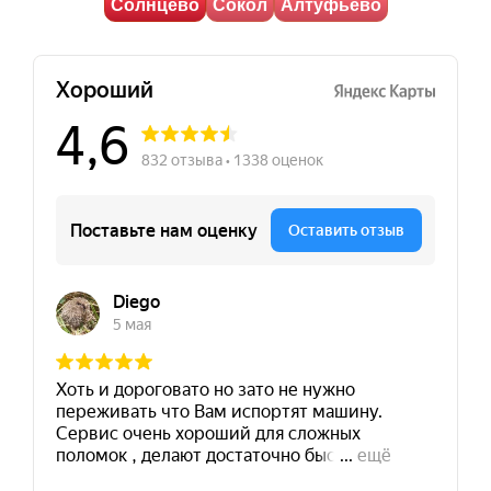
Солнцево
Сокол
Алтуфьево