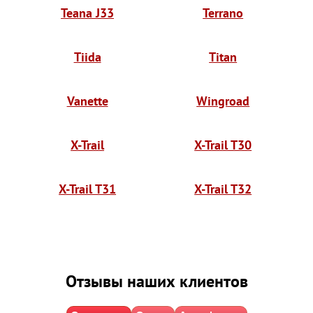
Teana J33
Terrano
Tiida
Titan
Vanette
Wingroad
X-Trail
X-Trail T30
X-Trail T31
X-Trail T32
Отзывы наших клиентов