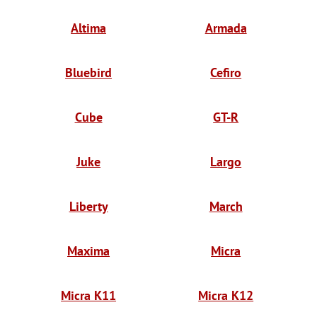
Altima
Armada
Bluebird
Cefiro
Cube
GT-R
Juke
Largo
Liberty
March
Maxima
Micra
Micra K11
Micra K12