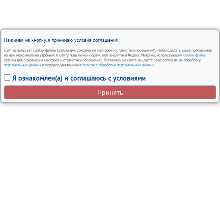
Нажимая на кнопку, я принимаю условия соглашения.
Сайт использует cookie-файлы (файлы для сохранения настроек и статистики посещений), чтобы сделать ваше пребывание
на нем максимально удобным. К сайту подключен сервис веб-аналитики Яндекс.Метрика, использующий
cookie-файлы
(файлы для сохранения настроек и статистики посещений). Оставаясь на сайте, вы даете свое согласие на обработку
персональных данных
в порядке, указанном в
политике обработки персональных данных
.
Я ознакомлен(а) и соглашаюсь с условиями
Принять
Вся представленная на сайте информация, носит
информационный характер и ни при каких условиях не
является публичной офертой.
Автосервисы Nissan в Москве – ремонт и обслуживание
автомобилей
Политика использования cookies
Согласие на обработку персональных данных