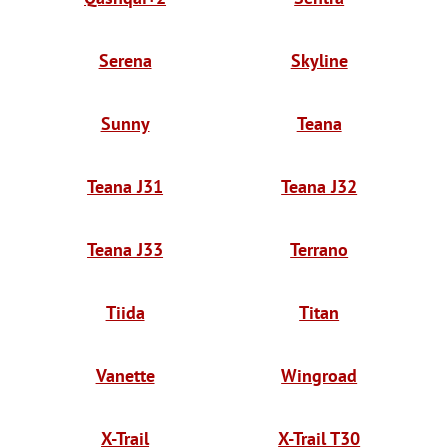
Serena
Skyline
Sunny
Teana
Teana J31
Teana J32
Teana J33
Terrano
Tiida
Titan
Vanette
Wingroad
X-Trail
X-Trail T30