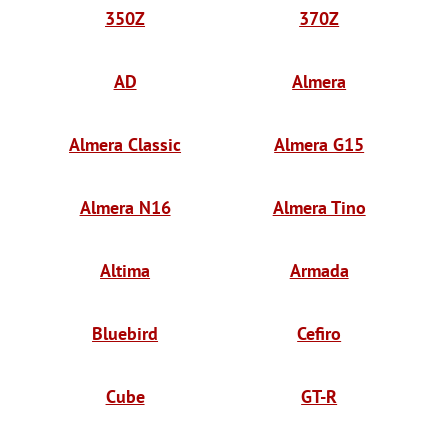
350Z
370Z
AD
Almera
Almera Classic
Almera G15
Almera N16
Almera Tino
Altima
Armada
Bluebird
Cefiro
Cube
GT-R