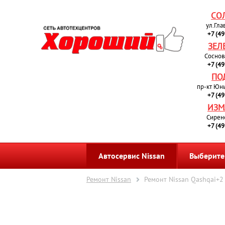
СО
ул.Гла
+7 (4
ЗЕЛ
Соснов
+7 (4
ПО
пр-кт Юн
+7 (4
ИЗМ
Сирен
+7 (4
Автосервис Nissan
Выберите
Ремонт Nissan
Ремонт Nissan Qashqai+2