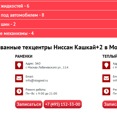
жидкостей - 6
 под автомобилем - 8
шин - 2
е механизмы - 4
ванные техцентры Ниссан Кашкай+2 в Мо
РАМЕНКИ
ТЕПЛЫЙ
Адрес: ЗАО
Ад
г. Москва Лобачевского ул., 114
г.
Email:
Ema
info@stogood.ru
in
Режим работы:
Ре
Пн–Вс: с 9:00 до 21:00
Пн
+7 (495) 152-33-00
Записаться
Запис