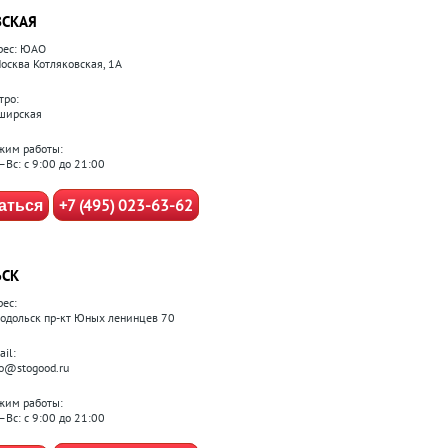
СКАЯ
рес: ЮАО
Москва Котляковская, 1А
тро:
ширская
жим работы:
–Вс: с 9:00 до 21:00
+7 (495) 023-63-62
аться
ЬСК
рес:
 Подольск пр-кт Юных ленинцев 70
il:
fo@stogood.ru
жим работы:
–Вс: с 9:00 до 21:00