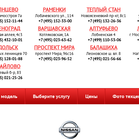
ЛНЦЕВО
РАМЕНКИ
ТЕПЛЫЙ СТАН
вмосстроя 7а
Лобачевского ул., 114
Новоясеневкий пр-кт, 8с1
95) 152-11-44
+7 (495) 152-33-00
+7 (495) 132-26-36
+
ЕНОГРАД
ВАРШАВСКАЯ
АЛТУФЬЕВО
ая аллея, 4с3
Котляковская, 1А
Лобненская 4
г. Мо
95) 432-10-01
+7 (495) 023-63-62
+7 (499) 110-53-06
+
ДОЛЬСК
ПРОСПЕКТ МИРА
БАЛАШИХА
ых ленинцев 70
проспект Мира, 96с16
Леоновское ш. вл. 8
Наг
95) 128-01-88
+7 (495) 023-96-52
+7 (495) 021-56-66
+
АЙЛОВО
евый б-р, 83
95) 021-25-26
 модель
Выберите услугу
Цены
Фото техце