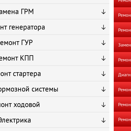
Ремон
амена ГРМ
Ремон
нт генератора
Ремон
емонт ГУР
Замен
емонт КПП
Ремон
онт стартера
Диагн
ормозной системы
Ремон
онт ходовой
Ремон
Электрика
Ремон