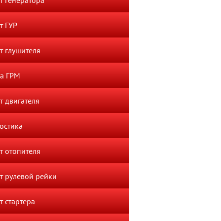
т генератора
т ГУР
т глушителя
а ГРМ
т двигателя
остика
т отопителя
т рулевой рейки
т стартера