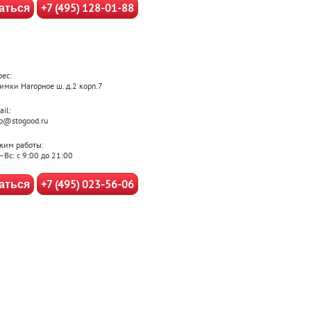
+7 (495) 128-01-88
аться
рес:
Химки Нагорное ш. д.2 корп.7
il:
fo@stogood.ru
жим работы:
–Вс: с 9:00 до 21:00
+7 (495) 023-56-06
аться