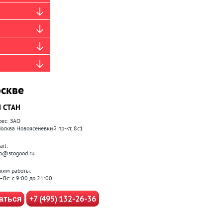
скве
 СТАН
рес: ЗАО
 Москва Новоясеневкий пр-кт, 8с1
il:
fo@stogood.ru
жим работы:
–Вс: с 9:00 до 21:00
+7 (495) 132-26-36
аться