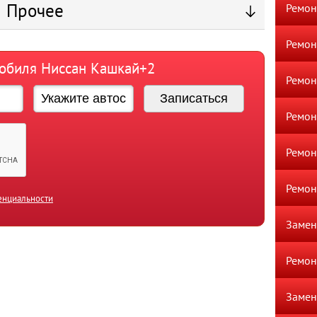
Прочее
Ремон
Ремон
мобиля Ниссан Кашкай+2
Ремон
Ремон
Ремон
Ремон
енциальности
Замен
Ремо
Замен