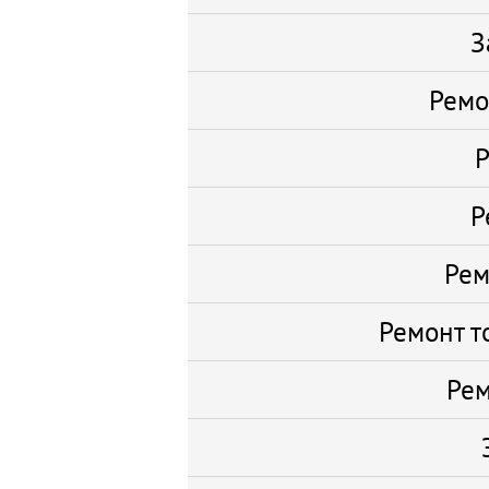
З
Ремо
Р
Р
Рем
Ремонт т
Рем