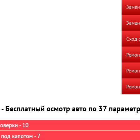
Замен
Замен
Сход 
Ремон
Ремон
Ремон
 - Бесплатный осмотр авто по 37 парамет
оверки - 10
под капотом - 7