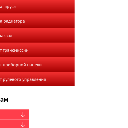
а шруса
а радиатора
развал
т трансмиссии
т приборной панели
т рулевого управления
рам