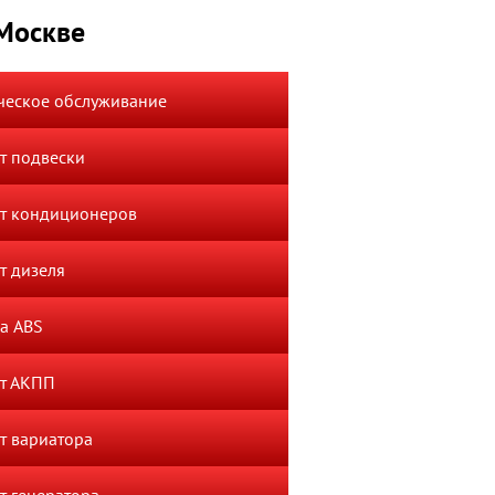
 Москве
ческое обслуживание
т подвески
т кондиционеров
т дизеля
а ABS
т АКПП
т вариатора