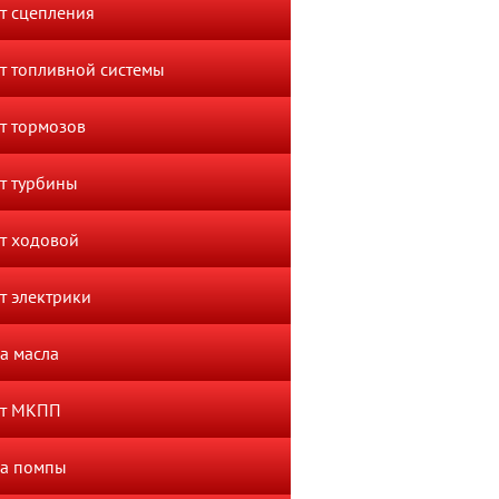
т сцепления
т топливной системы
т тормозов
т турбины
т ходовой
т электрики
а масла
нт МКПП
а помпы