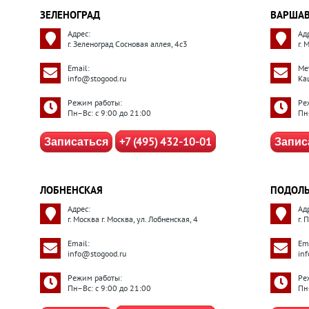
ЗЕЛЕНОГРАД
ВАРШАВ
Адрес:
Ад
г. Зеленоград Сосновая аллея, 4с3
г. 
Email:
Ме
info@stogood.ru
Ка
Режим работы:
Ре
Пн–Вс: с 9:00 до 21:00
Пн
+7 (495) 432-10-01
Записаться
Запис
ЛОБНЕНСКАЯ
ПОДОЛ
Адрес:
Ад
г. Москва г. Москва, ул. Лобненская, 4
г.
Email:
Ema
info@stogood.ru
in
Режим работы:
Ре
Пн–Вс: с 9:00 до 21:00
Пн