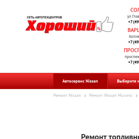
СО
ул.Гла
+7 (4
ВАР
Котля
+7 (4
ПРОС
проспек
+7 (4
Автосервис Nissan
Выберите 
Ремонт Nissan
Ремонт Nissan Murano
Ремонт топливн