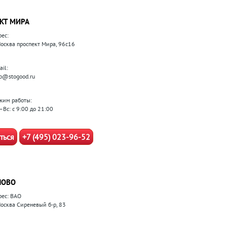
КТ МИРА
рес:
 Москва проспект Мира, 96с16
il:
fo@stogood.ru
жим работы:
–Вс: с 9:00 до 21:00
ться
+7 (495) 023-96-52
ЛОВО
рес: ВАО
 Москва Сиреневый б-р, 83