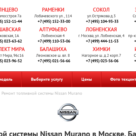
ЛНЦЕВО
РАМЕНКИ
СОКОЛ
вмосстроя 7а
Лобачевского ул., 114
ул.Острякова д.3
С
95) 152-11-44
+7 (495) 152-33-00
+7 (495) 104-93-33
+
ШАВСКАЯ
АЛТУФЬЕВО
ЛОБНЕНСКАЯ
ковская, 1А
Лобненская 4
г. Москва, ул. Лобненская, 4
пр-к
95) 023-63-62
+7 (499) 110-53-06
+7 (499) 444-11-53
+
ПЕКТ МИРА
БАЛАШИХА
ХИМКИ
т Мира, 96с16
Леоновское ш. вл. 8
Нагорное ш. д.2 корп.7
С
95) 023-96-52
+7 (495) 021-56-66
+7 (495) 023-56-06
+
модель
Выберите услугу
Цены
Фото техцен
Ремонт топливной системы Nissan Murano
ой системы Nissan Murano в Москве, Б