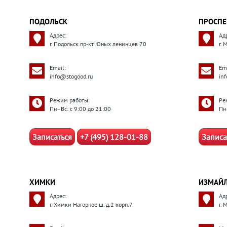
ПОДОЛЬСК
ПРОСПЕ
Адрес:
Ад
г. Подольск пр-кт Юных ленинцев 70
г.
Email:
Ema
info@stogood.ru
in
Режим работы:
Ре
Пн–Вс: с 9:00 до 21:00
Пн
Записаться
+7 (495) 128-01-88
Записа
ХИМКИ
ИЗМАЙ
Адрес:
Ад
г. Химки Нагорное ш. д.2 корп.7
г.