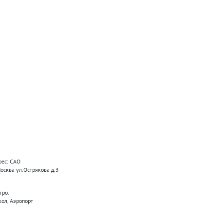
рес: САО
Москва ул.Острякова д.3
тро:
кол, Аэропорт