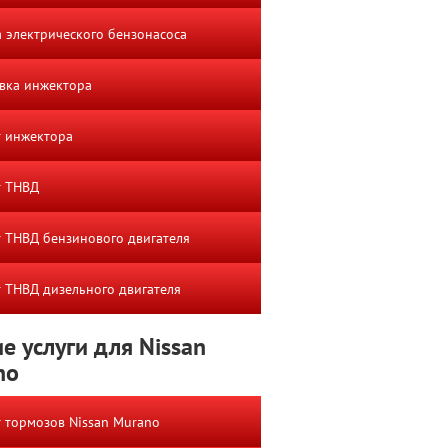
 электрического бензонасоса
вка инжектора
 инжектора
т ТНВД
 ТНВД бензинового двигателя
 ТНВД дизельного двигателя
е услуги для Nissan
no
 тормозов Nissan Murano