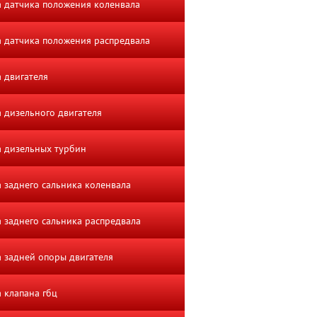
 датчика положения коленвала
 датчика положения распредвала
 двигателя
 дизельного двигателя
 дизельных турбин
 заднего сальника коленвала
 заднего сальника распредвала
 задней опоры двигателя
 клапана гбц