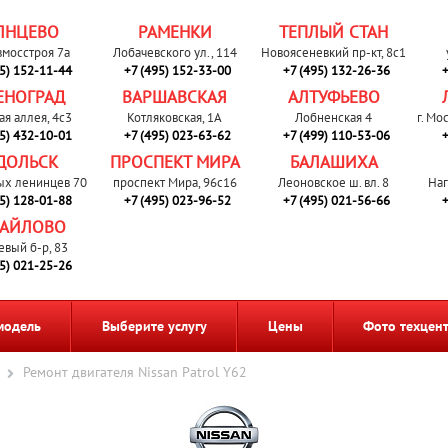
ЛНЦЕВО
РАМЕНКИ
ТЕПЛЫЙ СТАН
вмосстроя 7а
Лобачевского ул., 114
Новоясеневкий пр-кт, 8с1
95) 152-11-44
+7 (495) 152-33-00
+7 (495) 132-26-36
+
ЕНОГРАД
ВАРШАВСКАЯ
АЛТУФЬЕВО
ая аллея, 4с3
Котляковская, 1А
Лобненская 4
г. Мо
95) 432-10-01
+7 (495) 023-63-62
+7 (499) 110-53-06
+
ДОЛЬСК
ПРОСПЕКТ МИРА
БАЛАШИХА
ых ленинцев 70
проспект Мира, 96с16
Леоновское ш. вл. 8
Наг
95) 128-01-88
+7 (495) 023-96-52
+7 (495) 021-56-66
+
АЙЛОВО
евый б-р, 83
95) 021-25-26
модель
Выберите услугу
Цены
Фото техцен
Ремонт двигателя Nissan Patrol Y62