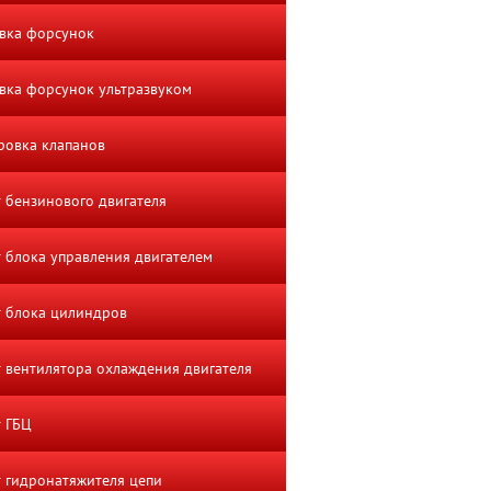
вка форсунок
ка форсунок ультразвуком
ровка клапанов
 бензинового двигателя
 блока управления двигателем
 блока цилиндров
 вентилятора охлаждения двигателя
 ГБЦ
 гидронатяжителя цепи