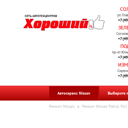
СО
ул.Гла
+7 (4
ЗЕЛ
Соснов
+7 (4
ПО
пр-кт Юн
+7 (4
ИЗМ
Сирен
+7 (4
Автосервис Nissan
Выберите 
Ремонт Nissan
Ремонт Nissan Patrol Y62