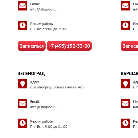
Email:
Ema
info@stogood.ru
in
Режим работы:
Ре
Пн–Вс: с 9:00 до 21:00
Пн
Записаться
+7 (495) 152-33-00
Записа
ЗЕЛЕНОГРАД
ВАРШАВ
Адрес:
Ад
г. Зеленоград Сосновая аллея, 4с3
г. 
Email:
Ме
info@stogood.ru
Ка
Режим работы:
Ре
Пн–Вс: с 9:00 до 21:00
Пн