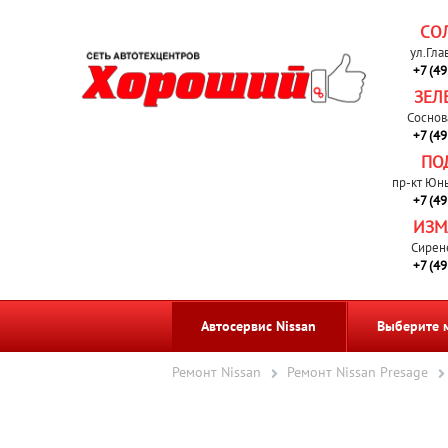
СО
ул.Гла
+7 (4
ЗЕЛ
Соснов
+7 (4
ПО
пр-кт Юн
+7 (4
ИЗМ
Сирен
+7 (4
Автосервис Nissan
Выберите 
Ремонт Nissan
Ремонт Nissan Presage