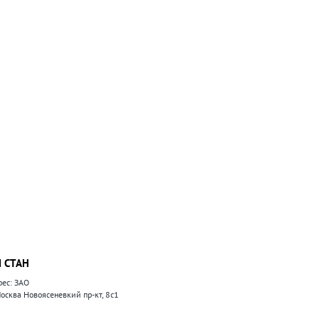
 СТАН
рес: ЗАО
 Москва Новоясеневкий пр-кт, 8с1