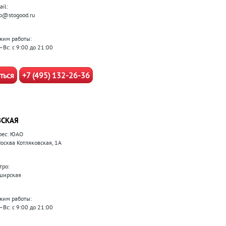
il:
fo@stogood.ru
жим работы:
–Вс: с 9:00 до 21:00
ться
+7 (495) 132-26-36
СКАЯ
рес: ЮАО
Москва Котляковская, 1А
тро:
ширская
жим работы:
–Вс: с 9:00 до 21:00