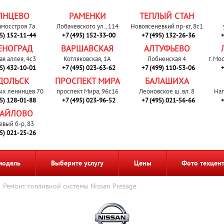
ЛНЦЕВО
РАМЕНКИ
ТЕПЛЫЙ СТАН
вмосстроя 7а
Лобачевского ул., 114
Новоясеневкий пр-кт, 8с1
95) 152-11-44
+7 (495) 152-33-00
+7 (495) 132-26-36
+
ЕНОГРАД
ВАРШАВСКАЯ
АЛТУФЬЕВО
ая аллея, 4с3
Котляковская, 1А
Лобненская 4
г. Мо
95) 432-10-01
+7 (495) 023-63-62
+7 (499) 110-53-06
+
ДОЛЬСК
ПРОСПЕКТ МИРА
БАЛАШИХА
ых ленинцев 70
проспект Мира, 96с16
Леоновское ш. вл. 8
Наг
95) 128-01-88
+7 (495) 023-96-52
+7 (495) 021-56-66
+
АЙЛОВО
евый б-р, 83
95) 021-25-26
модель
Выберите услугу
Цены
Фото техцен
Ремонт топливной системы Nissan Presage