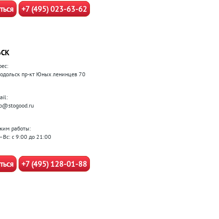
ться
+7 (495) 023-63-62
ЬСК
рес:
 Подольск пр-кт Юных ленинцев 70
il:
fo@stogood.ru
жим работы:
–Вс: с 9:00 до 21:00
ться
+7 (495) 128-01-88