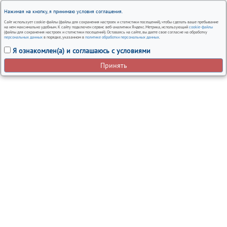
Нажимая на кнопку, я принимаю условия соглашения.
Сайт использует cookie-файлы (файлы для сохранения настроек и статистики посещений), чтобы сделать ваше пребывание
на нем максимально удобным. К сайту подключен сервис веб-аналитики Яндекс.Метрика, использующий
cookie-файлы
(файлы для сохранения настроек и статистики посещений). Оставаясь на сайте, вы даете свое согласие на обработку
персональных данных
в порядке, указанном в
политике обработки персональных данных
.
Я ознакомлен(а) и соглашаюсь с условиями
Принять
Вся представленная на сайте информация, носит
информационный характер и ни при каких условиях не
является публичной офертой.
Автосервисы Nissan в Москве – ремонт и обслуживание
автомобилей
Политика использования cookies
Согласие на обработку персональных данных
Политика обработки персональных данных