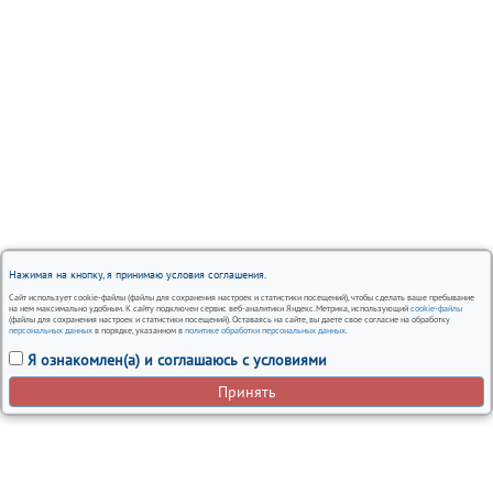
Нажимая на кнопку, я принимаю условия соглашения.
Сайт использует cookie-файлы (файлы для сохранения настроек и статистики посещений), чтобы сделать ваше пребывание
на нем максимально удобным. К сайту подключен сервис веб-аналитики Яндекс.Метрика, использующий
cookie-файлы
(файлы для сохранения настроек и статистики посещений). Оставаясь на сайте, вы даете свое согласие на обработку
персональных данных
в порядке, указанном в
политике обработки персональных данных
.
Я ознакомлен(а) и соглашаюсь с условиями
Принять
Вся представленная на сайте информация, носит
информационный характер и ни при каких условиях не