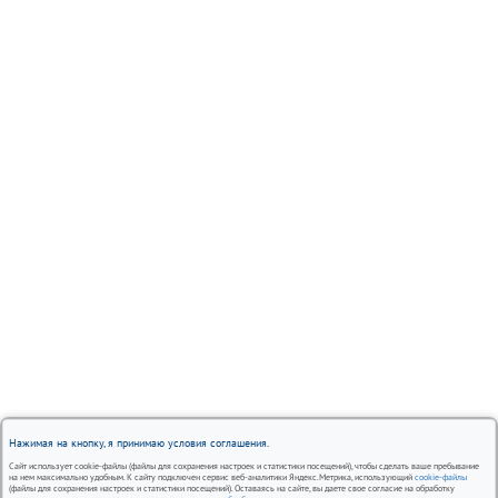
Нажимая на кнопку, я принимаю условия соглашения.
Сайт использует cookie-файлы (файлы для сохранения настроек и статистики посещений), чтобы сделать ваше пребывание
на нем максимально удобным. К сайту подключен сервис веб-аналитики Яндекс.Метрика, использующий
cookie-файлы
(файлы для сохранения настроек и статистики посещений). Оставаясь на сайте, вы даете свое согласие на обработку