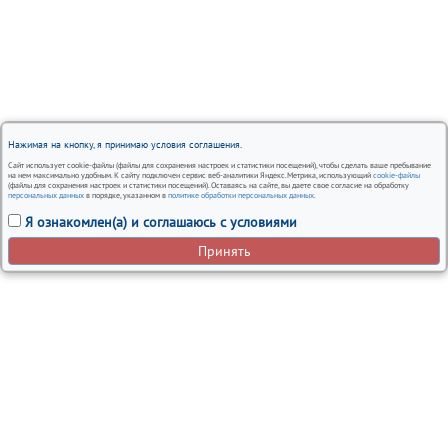
Нажимая на кнопку, я принимаю условия соглашения.
Сайт использует cookie-файлы (файлы для сохранения настроек и статистики посещений), чтобы сделать ваше пребывание
на нем максимально удобным. К сайту подключен сервис веб-аналитики Яндекс.Метрика, использующий
cookie-файлы
(файлы для сохранения настроек и статистики посещений). Оставаясь на сайте, вы даете свое согласие на обработку
персональных данных
в порядке, указанном в
политике обработки персональных данных
.
Я ознакомлен(а) и соглашаюсь с условиями
Принять
Вся представленная на сайте информация, носит
информационный характер и ни при каких условиях не
является публичной офертой.
Автосервисы Nissan в Москве – ремонт и обслуживание
автомобилей