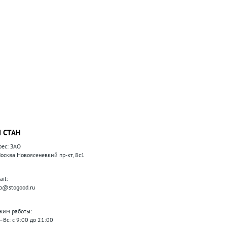
 СТАН
рес: ЗАО
 Москва Новоясеневкий пр-кт, 8с1
il:
fo@stogood.ru
жим работы:
–Вс: с 9:00 до 21:00