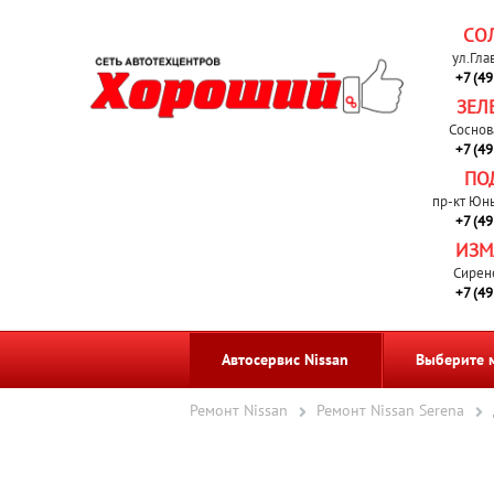
СО
ул.Гла
+7 (4
ЗЕЛ
Соснов
+7 (4
ПО
пр-кт Юн
+7 (4
ИЗМ
Сирен
+7 (4
Автосервис Nissan
Выберите 
Ремонт Nissan
Ремонт Nissan Serena