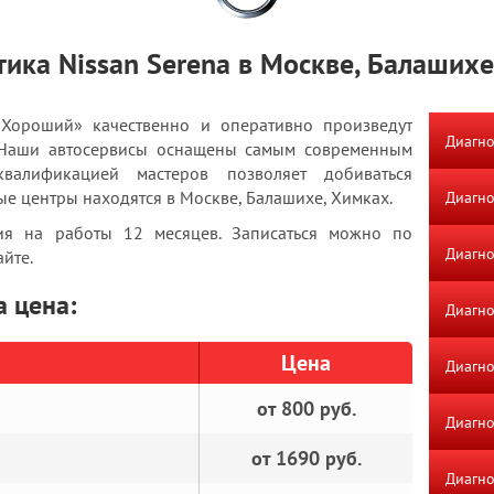
тика Nissan Serena в Москве, Балашихе
«Хороший» качественно и оперативно произведут
Диагно
. Наши автосервисы оснащены самым современным
валификацией мастеров позволяет добиваться
ые центры находятся в Москве, Балашихе, Химках.
Диагн
тия на работы 12 месяцев. Записаться можно по
Диагно
айте.
a цена:
Диагно
Цена
Диагно
от 800 руб.
Диагно
от 1690 руб.
Диагно