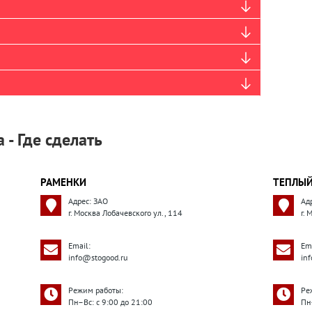
 - Где сделать
РАМЕНКИ
ТЕПЛЫЙ
Адрес: ЗАО
Ад
г. Москва Лобачевского ул., 114
г.
Email:
Ema
info@stogood.ru
in
Режим работы:
Ре
Пн–Вс: с 9:00 до 21:00
Пн