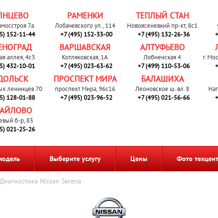
ЛНЦЕВО
РАМЕНКИ
ТЕПЛЫЙ СТАН
вмосстроя 7а
Лобачевского ул., 114
Новоясеневкий пр-кт, 8с1
95) 152-11-44
+7 (495) 152-33-00
+7 (495) 132-26-36
+
ЕНОГРАД
ВАРШАВСКАЯ
АЛТУФЬЕВО
ая аллея, 4с3
Котляковская, 1А
Лобненская 4
г. Мо
95) 432-10-01
+7 (495) 023-63-62
+7 (499) 110-53-06
+
ДОЛЬСК
ПРОСПЕКТ МИРА
БАЛАШИХА
ых ленинцев 70
проспект Мира, 96с16
Леоновское ш. вл. 8
Наг
95) 128-01-88
+7 (495) 023-96-52
+7 (495) 021-56-66
+
АЙЛОВО
евый б-р, 83
95) 021-25-26
модель
Выберите услугу
Цены
Фото техцен
Диагностика Nissan Serena