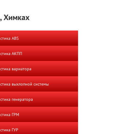
, Химках
стика ABS
остика АКПП
стика вариатора
стика выхлопной системы
стика генератора
стика ГРМ
стика ГУР