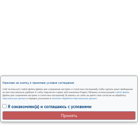
Нажимая на кнопку, я принимаю условия соглашения.
Сайт использует cookie-файлы (файлы для сохранения настроек и статистики посещений), чтобы сделать ваше пребывание
на нем максимально удобным. К сайту подключен сервис веб-аналитики Яндекс.Метрика, использующий
cookie-файлы
(файлы для сохранения настроек и статистики посещений). Оставаясь на сайте, вы даете свое согласие на обработку
персональных данных
в порядке, указанном в
политике обработки персональных данных
.
Я ознакомлен(а) и соглашаюсь с условиями
Принять
Вся представленная на сайте информация, носит
информационный характер и ни при каких условиях не