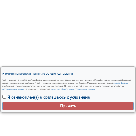
Нажимая на кнопку, я принимаю условия соглашения.
Сайт использует cookie-файлы (файлы для сохранения настроек и статистики посещений), чтобы сделать ваше пребывание
на нем максимально удобным. К сайту подключен сервис веб-аналитики Яндекс.Метрика, использующий
cookie-файлы
(файлы для сохранения настроек и статистики посещений). Оставаясь на сайте, вы даете свое согласие на обработку
персональных данных
в порядке, указанном в
политике обработки персональных данных
.
Я ознакомлен(а) и соглашаюсь с условиями
Принять
Вся представленная на сайте информация, носит
информационный характер и ни при каких условиях не
является публичной офертой.