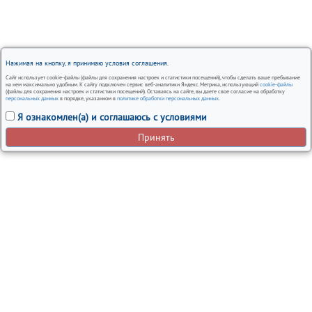
Нажимая на кнопку, я принимаю условия соглашения.
Сайт использует cookie-файлы (файлы для сохранения настроек и статистики посещений), чтобы сделать ваше пребывание
на нем максимально удобным. К сайту подключен сервис веб-аналитики Яндекс.Метрика, использующий
cookie-файлы
(файлы для сохранения настроек и статистики посещений). Оставаясь на сайте, вы даете свое согласие на обработку
персональных данных
в порядке, указанном в
политике обработки персональных данных
.
Я ознакомлен(а) и соглашаюсь с условиями
Принять
Вся представленная на сайте информация, носит
информационный характер и ни при каких условиях не
является публичной офертой.
Автосервисы Nissan в Москве – ремонт и обслуживание
автомобилей
Политика использования cookies
Согласие на обработку персональных данных