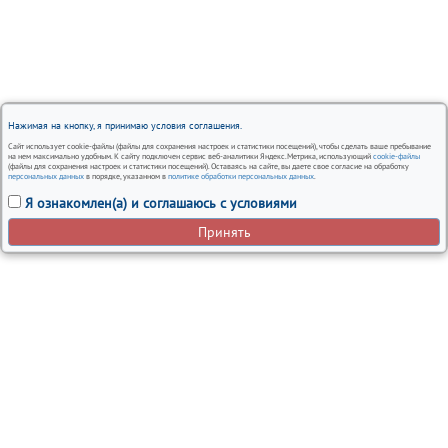
Нажимая на кнопку, я принимаю условия соглашения.
Сайт использует cookie-файлы (файлы для сохранения настроек и статистики посещений), чтобы сделать ваше пребывание
на нем максимально удобным. К сайту подключен сервис веб-аналитики Яндекс.Метрика, использующий
cookie-файлы
(файлы для сохранения настроек и статистики посещений). Оставаясь на сайте, вы даете свое согласие на обработку
персональных данных
в порядке, указанном в
политике обработки персональных данных
.
Я ознакомлен(а) и соглашаюсь с условиями
Принять
Вся представленная на сайте информация, носит
информационный характер и ни при каких условиях не
является публичной офертой.
Автосервисы Nissan в Москве – ремонт и обслуживание
автомобилей
Политика использования cookies